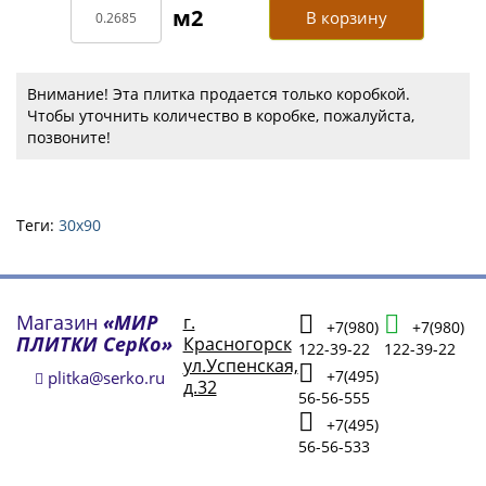
В корзину
Внимание! Эта плитка продается только коробкой.
Чтобы уточнить количество в коробке, пожалуйста,
позвоните!
Теги:
30х90
Магазин
«МИР
г.
+7(980)
+7(980)
ПЛИТКИ СерКо»
Красногорск
122-39-22
122-39-22
ул.Успенская,
+7(495)
plitka@serko.ru
д.32
56-56-555
+7(495)
56-56-533