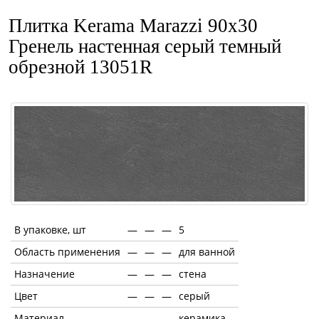
Плитка Kerama Marazzi 90x30
Гренель настенная серый темный
обрезной 13051R
В упаковке, шт
—
—
—
5
Область применения
—
—
—
для ванной
Назначение
—
—
—
стена
Цвет
—
—
—
серый
Материал
—
—
—
керамика