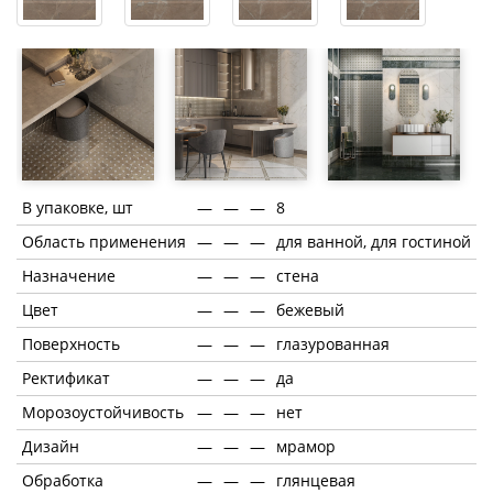
В упаковке, шт
—
—
—
8
Область применения
—
—
—
для ванной, для гостиной
Назначение
—
—
—
стена
Цвет
—
—
—
бежевый
Поверхность
—
—
—
глазурованная
Ректификат
—
—
—
да
Морозоустойчивость
—
—
—
нет
Дизайн
—
—
—
мрамор
Обработка
—
—
—
глянцевая