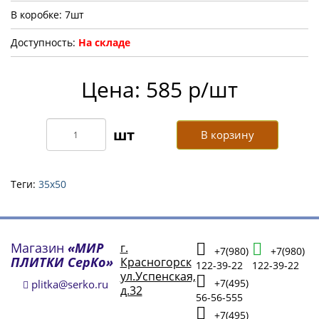
В коробке: 7шт
Доступность:
На складе
Цена: 585 р/шт
В корзину
Теги:
35х50
Магазин
«МИР
г.
+7(980)
+7(980)
ПЛИТКИ СерКо»
Красногорск
122-39-22
122-39-22
ул.Успенская,
+7(495)
plitka@serko.ru
д.32
56-56-555
+7(495)