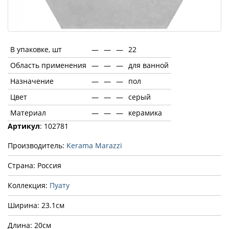
В упаковке, шт
—
—
—
22
Область применения
—
—
—
для ванной
Назначение
—
—
—
пол
Цвет
—
—
—
серый
Материал
—
—
—
керамика
Артикул
: 102781
Производитель:
Kerama Marazzi
Страна: Россия
Коллекция:
Пуату
Ширина: 23.1см
Длина: 20см