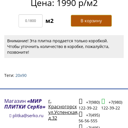
Цена: 1990 р/м2
В корзину
Внимание! Эта плитка продается только коробкой.
Чтобы уточнить количество в коробке, пожалуйста,
позвоните!
Теги:
20х90
Магазин
«МИР
г.
+7(980)
+7(980)
ПЛИТКИ СерКо»
Красногорск
122-39-22
122-39-22
ул.Успенская,
+7(495)
plitka@serko.ru
д.32
56-56-555
+7(495)