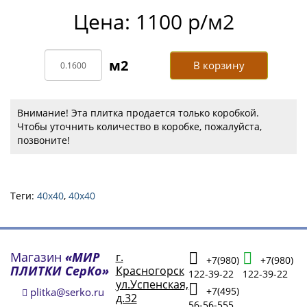
Цена: 1100 р/м2
В корзину
Внимание! Эта плитка продается только коробкой.
Чтобы уточнить количество в коробке, пожалуйста,
позвоните!
Теги:
40x40
,
40х40
Магазин
«МИР
г.
+7(980)
+7(980)
ПЛИТКИ СерКо»
Красногорск
122-39-22
122-39-22
ул.Успенская,
+7(495)
plitka@serko.ru
д.32
56-56-555