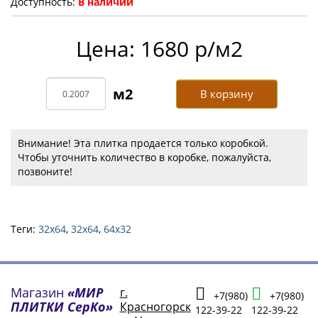
Доступность:
В наличии
Цена: 1680 р/м2
В корзину
Внимание! Эта плитка продается только коробкой.
Чтобы уточнить количество в коробке, пожалуйста,
позвоните!
Теги:
32x64
,
32х64
,
64х32
Магазин
«МИР
г.
+7(980)
+7(980)
ПЛИТКИ СерКо»
Красногорск
122-39-22
122-39-22