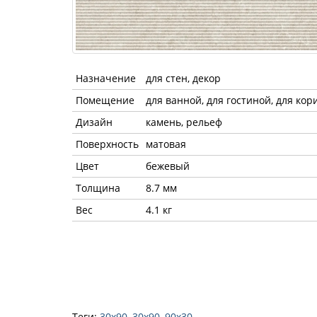
Назначение
для стен, декор
Помещение
для ванной, для гостиной, для кори
Дизайн
камень, рельеф
Поверхность
матовая
Цвет
бежевый
Толщина
8.7 мм
Вес
4.1 кг
Теги:
30x90
,
30х90
,
90х30