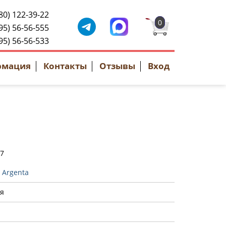
80) 122-39-22
0
95) 56-56-555
95) 56-56-533
рмация
Контакты
Отзывы
Вход
07
:
Argenta
я