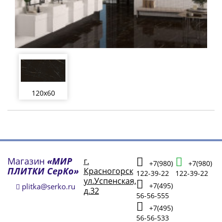
120x60
Магазин
«МИР
г.
+7(980)
+7(980)
ПЛИТКИ СерКо»
Красногорск
122-39-22
122-39-22
ул.Успенская,
+7(495)
plitka@serko.ru
д.32
56-56-555
+7(495)
56-56-533