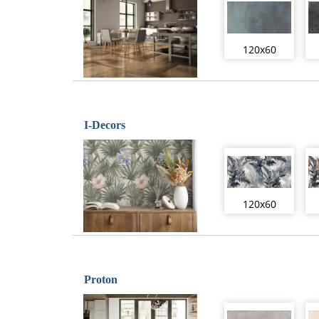
120x60
I-Decors
120x60
Proton